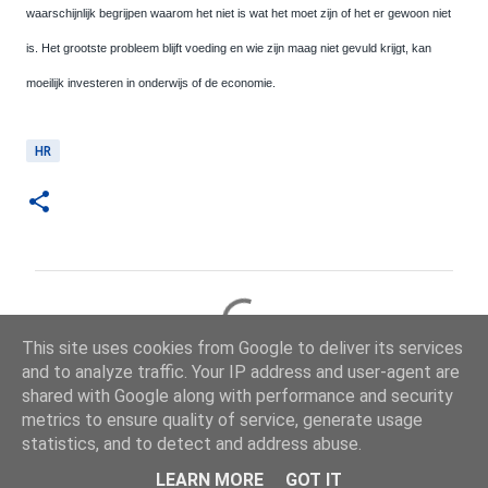
waarschijnlijk begrijpen waarom het niet is wat het moet zijn of het er gewoon niet
is. Het grootste probleem blijft voeding en wie zijn maag niet gevuld krijgt, kan
moeilijk investeren in onderwijs of de economie.
HR
R
e
This site uses cookies from Google to deliver its services
a
and to analyze traffic. Your IP address and user-agent are
c
shared with Google along with performance and security
metrics to ensure quality of service, generate usage
t
statistics, and to detect and address abuse.
i
Ontwikkeling: Online Solutions Group BV — onlinesolutionsgroup.website
LEARN MORE
GOT IT
e