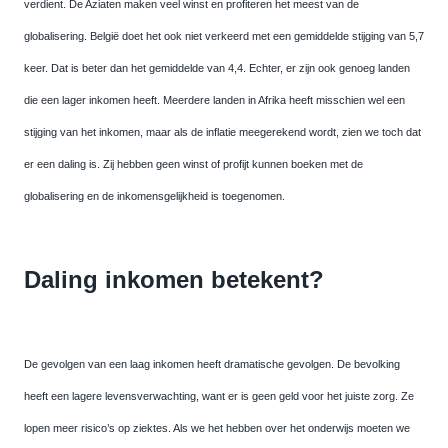
verdient. De Aziaten maken veel winst en profiteren het meest van de
globalisering. België doet het ook niet verkeerd met een gemiddelde stijging van 5,7
keer. Dat is beter dan het gemiddelde van 4,4. Echter, er zijn ook genoeg landen
die een lager inkomen heeft. Meerdere landen in Afrika heeft misschien wel een
stijging van het inkomen, maar als de inflatie meegerekend wordt, zien we toch dat
er een daling is. Zij hebben geen winst of profijt kunnen boeken met de
globalisering en de inkomensgelijkheid is toegenomen.
Daling inkomen betekent?
De gevolgen van een laag inkomen heeft dramatische gevolgen. De bevolking
heeft een lagere levensverwachting, want er is geen geld voor het juiste zorg. Ze
lopen meer risico’s op ziektes. Als we het hebben over het onderwijs moeten we