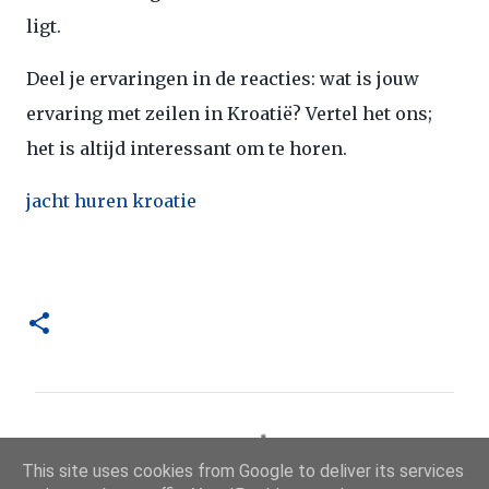
ligt.
Deel je ervaringen in de reacties: wat is jouw
ervaring met zeilen in Kroatië? Vertel het ons;
het is altijd interessant om te horen.
jacht huren kroatie
R
e
This site uses cookies from Google to deliver its services
a