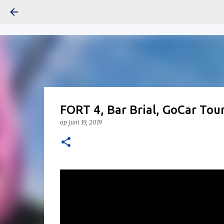
FORT 4, Bar Brial, GoCar To
op
juni 19, 2019