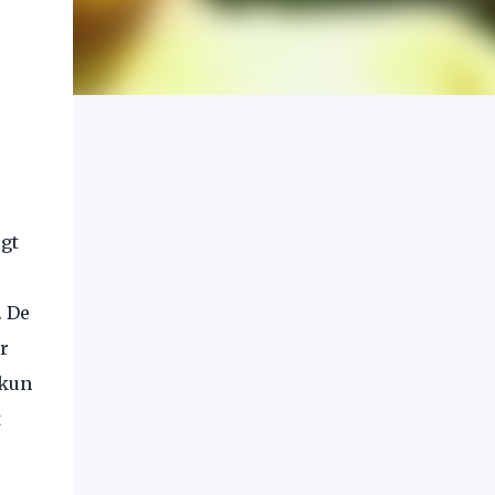
jgt
. De
r
 kun
t