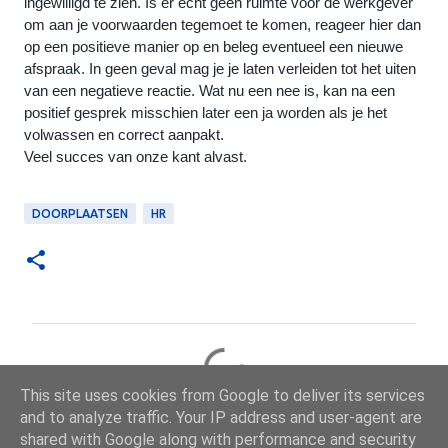
ingewilligd te zien. Is er echt geen ruimte voor de werkgever 
om aan je voorwaarden tegemoet te komen, reageer hier dan 
op een positieve manier op en beleg eventueel een nieuwe 
afspraak. In geen geval mag je je laten verleiden tot het uiten 
van een negatieve reactie. Wat nu een nee is, kan na een 
positief gesprek misschien later een ja worden als je het 
volwassen en correct aanpakt.
Veel succes van onze kant alvast.
DOORPLAATSEN
HR
R
e
This site uses cookies from Google to deliver its services
a
and to analyze traffic. Your IP address and user-agent are
c
shared with Google along with performance and security