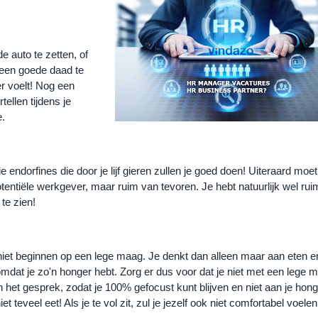
auto te zetten, of 
een goede daad te 
r voelt! Nog een 
ellen tijdens je 
e.
endorfines die door je lijf gieren zullen je goed doen! Uiteraard moet j
tentiële werkgever, maar ruim van tevoren. Je hebt natuurlijk wel ruim
 te zien!
jk niet beginnen op een lege maag. Je denkt dan alleen maar aan eten en
mdat je zo'n honger hebt. Zorg er dus voor dat je niet met een lege m
 het gesprek, zodat je 100% gefocust kunt blijven en niet aan je honge
t teveel eet! Als je te vol zit, zul je jezelf ook niet comfortabel voelen 