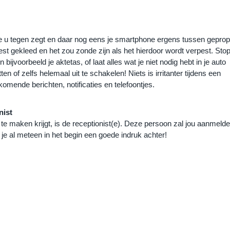
 u tegen zegt en daar nog eens je smartphone ergens tussen gepropt 
 best gekleed en het zou zonde zijn als het hierdoor wordt verpest. Stop
bijvoorbeeld je aktetas, of laat alles wat je niet nodig hebt in je auto 
en of zelfs helemaal uit te schakelen! Niets is irritanter tijdens een 
komende berichten, notificaties en telefoontjes.
nist
 maken krijgt, is de receptionist(e). Deze persoon zal jou aanmelden 
 je al meteen in het begin een goede indruk achter!