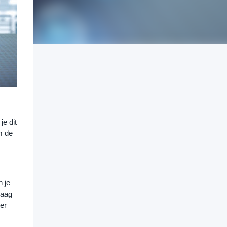
e dit 
 de 
 je 
aag 
r 